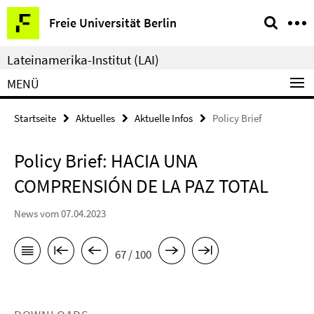
Springe
Service-
Freie Universität Berlin
direkt
Navigation
zu
Lateinamerika-Institut (LAI)
Inhalt
MENÜ
Startseite
Aktuelles
Aktuelle Infos
Policy Brief
Policy Brief: HACIA UNA
COMPRENSIÓN DE LA PAZ TOTAL
News vom 07.04.2023
67 / 100