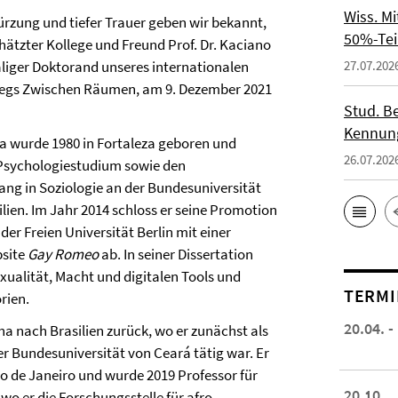
Wiss. M
ürzung und tiefer Trauer geben wir bekannt,
50%-Tei
hätzter Kollege und Freund Prof. Dr. Kaciano
iger Doktorand unseres internationalen
27.07.202
legs Zwischen Räumen, am 9. Dezember 2021
Stud. Be
Kennung
 wurde 1980 in Fortaleza geboren und
26.07.202
 Psychologiestudium sowie den
ng in Soziologie an der Bundesuniversität
lien. Im Jahr 2014 schloss er seine Promotion
 der Freien Universität Berlin mit einer
bsite
Gay Romeo
ab. In seiner Dissertation
ualität, Macht und digitalen Tools und
TERMI
rien.
20.04. -
a nach Brasilien zurück, wo er zunächst als
Bundesuniversität von Ceará tätig war. Er
de Janeiro und wurde 2019 Professor für
20.10.
wo er die Forschungsstelle für afro-