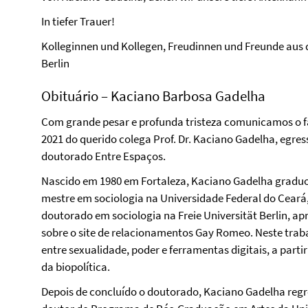
In tiefer Trauer!
Kolleginnen und Kollegen, Freudinnen und Freunde aus d
Berlin
Obituário – Kaciano Barbosa Gadelha
Com grande pesar e profunda tristeza comunicamos o f
2021 do querido colega Prof. Dr. Kaciano Gadelha, egre
doutorado Entre Espaços.
Nascido em 1980 em Fortaleza, Kaciano Gadelha graduo
mestre em sociologia na Universidade Federal do Ceará, 
doutorado em sociologia na Freie Universität Berlin, a
sobre o site de relacionamentos Gay Romeo. Neste trab
entre sexualidade, poder e ferramentas digitais, a partir
da biopolítica.
Depois de concluído o doutorado, Kaciano Gadelha regre