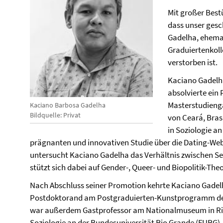
Mit großer Best
dass unser gesc
Gadelha, ehemal
Graduiertenkol
verstorben ist.
Kaciano Gadelha
absolvierte ein
Masterstudienga
Kaciano Barbosa Gadelha
Bildquelle: Privat
von Ceará, Brasi
in Soziologie an
prägnanten und innovativen Studie über die Dating-We
untersucht Kaciano Gadelha das Verhältnis zwischen Sex
stützt sich dabei auf Gender-, Queer- und Biopolitik-Theo
Nach Abschluss seiner Promotion kehrte Kaciano Gadelh
Postdoktorand am Postgraduierten-Kunstprogramm der 
war außerdem Gastprofessor am Nationalmuseum in Rio 
Soziologie an der Bundesuniversität Rio Grande (FURG), 