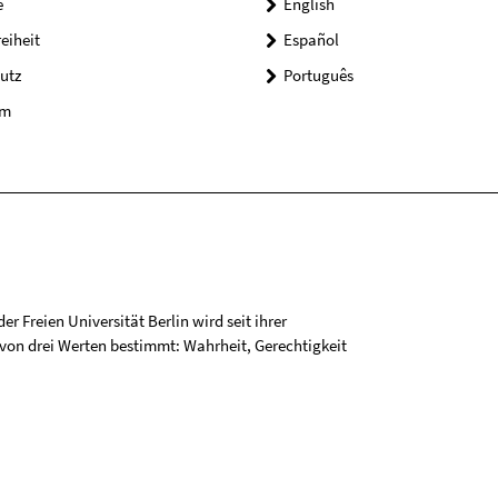
e
English
reiheit
Español
utz
Português
um
r Freien Universität Berlin wird seit ihrer
on drei Werten bestimmt: Wahrheit, Gerechtigkeit