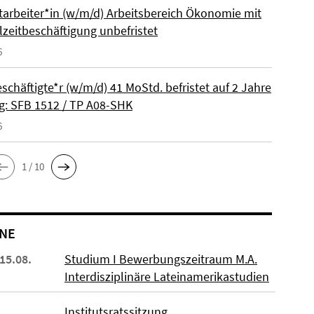
itarbeiter*in (w/m/d) Arbeitsbereich Ökonomie mit
lzeitbeschäftigung unbefristet
6
schäftigte*r (w/m/d) 41 MoStd. befristet auf 2 Jahre
: SFB 1512 / TP A08-SHK
6
1 / 10
NE
 15.08.
Studium I Bewerbungszeitraum M.A.
Interdisziplinäre Lateinamerikastudien
Institutsratssitzung