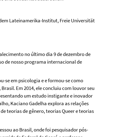
em Lateinamerika-Institut, Freie Universität
alecimento no último dia 9 de dezembro de
sso de nosso programa internacional de
u-se em psicologia e e formou-se como
Brasil. Em 2014, ele concluiu com louvor seu
presentando um estudo instigante e inovador
alho, Kaciano Gadelha explora as relações
 de teorias de gênero, teorias Queer e teorias
ssou ao Brasil, onde foi pesquisador pós-