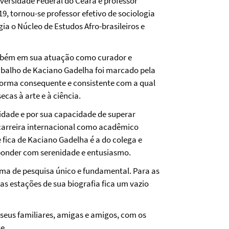
ersidade Federal do Ceará e professor
, tornou-se professor efetivo de sociologia
ia o Núcleo de Estudos Afro-brasileiros e
mbém em sua atuação como curador e
rabalho de Kaciano Gadelha foi marcado pela
 forma consequente e consistente com a qual
cas à arte e à ciência.
idade e por sua capacidade de superar
 carreira internacional como acadêmico
fica de Kaciano Gadelha é a do colega e
ponder com serenidade e entusiasmo.
ma de pesquisa único e fundamental. Para as
as estações de sua biografia fica um vazio
 seus familiares, amigas e amigos, com os
e.