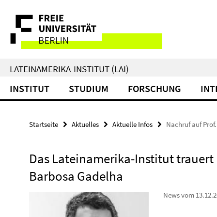
Springe
Service-
direkt
zu
Navigation
Inhalt
LATEINAMERIKA-INSTITUT (LAI)
INSTITUT
STUDIUM
FORSCHUNG
INT
Startseite
Aktuelles
Aktuelle Infos
Nachruf auf Prof
Das Lateinamerika-Institut trauert
Barbosa Gadelha
News vom 13.12.2