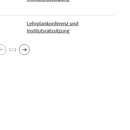
Lehrplankonferenz und
Institutsratssitzung
1 / 2