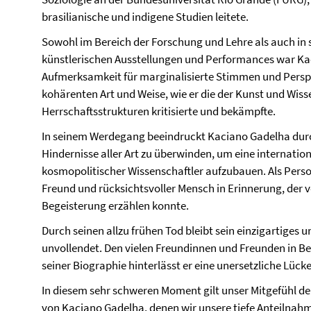
brasilianische und indigene Studien leitete.
Sowohl im Bereich der Forschung und Lehre als auch in s
künstlerischen Ausstellungen und Performances war Kac
Aufmerksamkeit für marginalisierte Stimmen und Pers
kohärenten Art und Weise, wie er die der Kunst und Wi
Herrschaftsstrukturen kritisierte und bekämpfte.
In seinem Werdegang beeindruckt Kaciano Gadelha durch
Hindernisse aller Art zu überwinden, um eine internation
kosmopolitischer Wissenschaftler aufzubauen. Als Pers
Freund und rücksichtsvoller Mensch in Erinnerung, der
Begeisterung erzählen konnte.
Durch seinen allzu frühen Tod bleibt sein einzigartig
unvollendet. Den vielen Freundinnen und Freunden in Be
seiner Biographie hinterlässt er eine unersetzliche Lücke
In diesem sehr schweren Moment gilt unser Mitgefühl d
von Kaciano Gadelha, denen wir unsere tiefe Anteilnahm