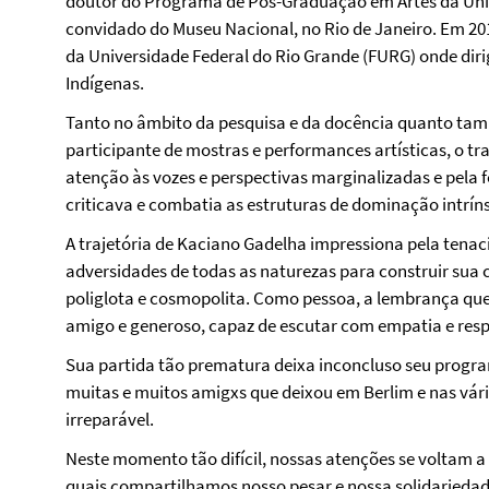
doutor do Programa de Pós-Graduação em Artes da Univ
convidado do Museu Nacional, no Rio de Janeiro. Em 2019
da Universidade Federal do Rio Grande (FURG) onde dirig
Indígenas.
Tanto no âmbito da pesquisa e da docência quanto ta
participante de mostras e performances artísticas, o t
atenção às vozes e perspectivas marginalizadas e pela
criticava e combatia as estruturas de dominação intrínse
A trajetória de Kaciano Gadelha impressiona pela tenac
adversidades de todas as naturezas para construir sua
poliglota e cosmopolita. Como pessoa, a lembrança que 
amigo e generoso, capaz de escutar com empatia e res
Sua partida tão prematura deixa inconcluso seu progra
muitas e muitos amigxs que deixou em Berlim e nas vári
irreparável.
Neste momento tão difícil, nossas atenções se voltam a
quais compartilhamos nosso pesar e nossa solidariedad