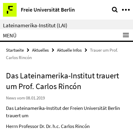
Springe
Service-
Freie Universität Berlin
direkt
Navigation
zu
Lateinamerika-Institut (LAI)
Inhalt
MENÜ
Startseite
Aktuelles
Aktuelle Infos
Trauer um Prof.
Carlos Rincón
Das Lateinamerika-Institut trauert
um Prof. Carlos Rincón
News vom 08.01.2019
Das Lateinamerika-Institut der Freien Universität Berlin
trauert um
Herrn Professor Dr. Dr. h.c. Carlos Rincón