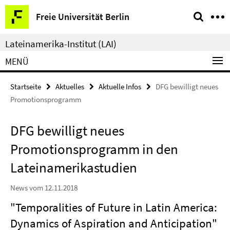
Springe
Service-
Freie Universität Berlin
direkt
Navigation
zu
Lateinamerika-Institut (LAI)
Inhalt
MENÜ
Startseite
Aktuelles
Aktuelle Infos
DFG bewilligt neues
Promotionsprogramm
DFG bewilligt neues
Promotionsprogramm in den
Lateinamerikastudien
News vom 12.11.2018
"Temporalities of Future in Latin America:
Dynamics of Aspiration and Anticipation"