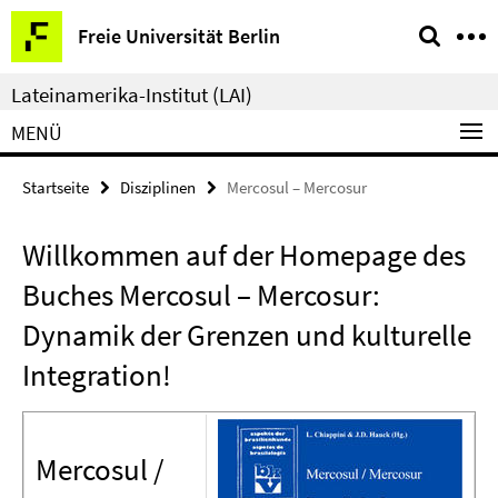
Springe
Service-
Freie Universität Berlin
direkt
Navigation
zu
Lateinamerika-Institut (LAI)
Inhalt
MENÜ
Startseite
Disziplinen
Mercosul – Mercosur
Willkommen auf der Homepage des
Buches Mercosul – Mercosur:
Dynamik der Grenzen und kulturelle
Integration!
Mercosul /