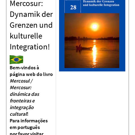
Mercosur:
Dynamik der
Grenzen und
kulturelle
Integration!
Bem-vindos à
página web do livro
Mercosul /
Mercosur:
dinámica das
fronteiras e
integração
cultural
!
Para informações
em português
por favor visitar