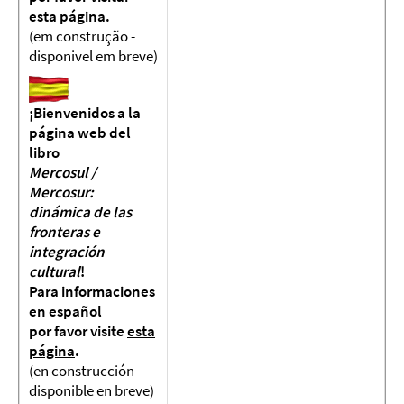
esta página
.
(em construção -
disponivel em breve)
¡Bienvenidos a la
página web del
libro
Mercosul /
Mercosur:
dinámica de las
fronteras e
integración
cultural
!
Para informaciones
en español
por favor visite
esta
página
.
(en construcción -
disponible en breve)