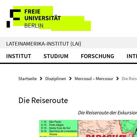
Springe
Service-
direkt
zu
Navigation
Inhalt
LATEINAMERIKA-INSTITUT (LAI)
INSTITUT
STUDIUM
FORSCHUNG
INT
Startseite
Disziplinen
Mercosul – Mercosur
Die Rei
Die Reiseroute
Die Reiseroute der Exkursio