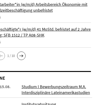
itarbeiter*in (w/m/d) Arbeitsbereich Ökonomie mit
lzeitbeschäftigung unbefristet
6
schäftigte*r (w/m/d) 41 MoStd. befristet auf 2 Jahre
: SFB 1512 / TP A08-SHK
6
1 / 10
NE
 15.08.
Studium I Bewerbungszeitraum M.A.
Interdisziplinäre Lateinamerikastudien
Institutsratssitzung