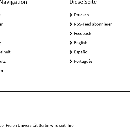
Navigation
Diese Seite
e
Drucken
er
RSS-Feed abonnieren
Feedback
e
English
reiheit
Español
utz
Português
um
r Freien Universität Berlin wird seit ihrer