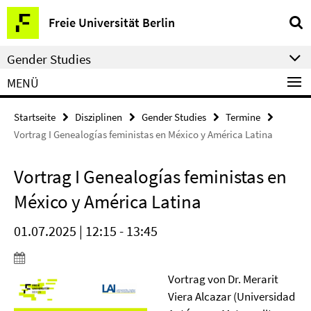
Springe
Service-
Freie Universität Berlin
direkt
Navigation
zu
Gender Studies
Inhalt
MENÜ
Startseite
Disziplinen
Gender Studies
Termine
Vortrag I Genealogías feministas en México y América Latina
Vortrag I Genealogías feministas en
México y América Latina
01.07.2025 | 12:15 - 13:45
Vortrag von Dr. Merarit
Viera Alcazar (Universidad