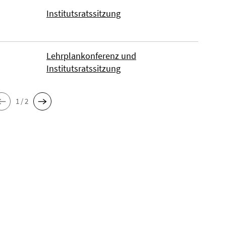
Institutsratssitzung
Lehrplankonferenz und
Institutsratssitzung
1 / 2