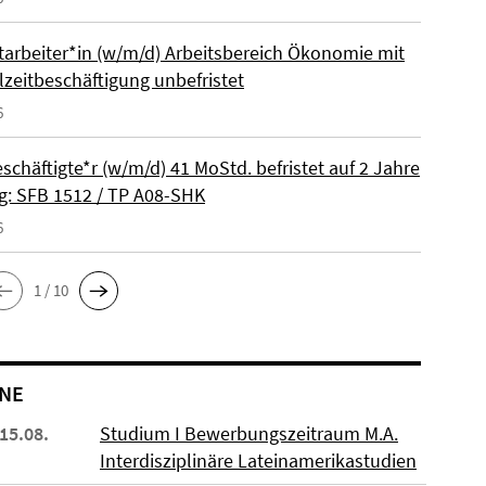
itarbeiter*in (w/m/d) Arbeitsbereich Ökonomie mit
lzeitbeschäftigung unbefristet
6
schäftigte*r (w/m/d) 41 MoStd. befristet auf 2 Jahre
: SFB 1512 / TP A08-SHK
6
1 / 10
NE
 15.08.
Studium I Bewerbungszeitraum M.A.
Interdisziplinäre Lateinamerikastudien