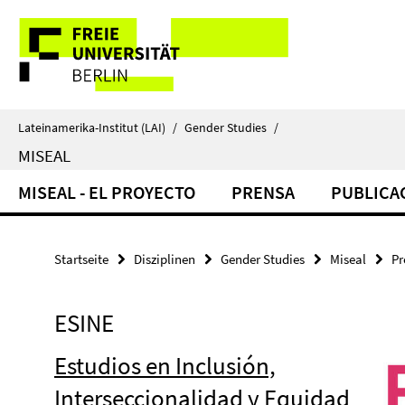
Springe
Service-
direkt
zu
Navigation
Inhalt
Lateinamerika-Institut (LAI)
/
Gender Studies
/
MISEAL
MISEAL - EL PROYECTO
PRENSA
PUBLICA
Startseite
Disziplinen
Gender Studies
Miseal
Pr
ESINE
Estudios en Inclusión,
Interseccionalidad y Equidad