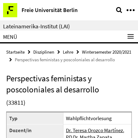
Springe
Service-
Freie Universität Berlin
direkt
Navigation
zu
Lateinamerika-Institut (LAI)
Inhalt
MENÜ
Startseite
Disziplinen
Lehre
Wintersemester 2020/2021
Perspectivas feministas y poscoloniales al desarrollo
Perspectivas feministas y
poscoloniales al desarrollo
(33811)
Typ
Wahlpflichtvorlesung
Dozent/in
Dr. Teresa Orozco Martínez
,
PD Dr. Martha Zapata