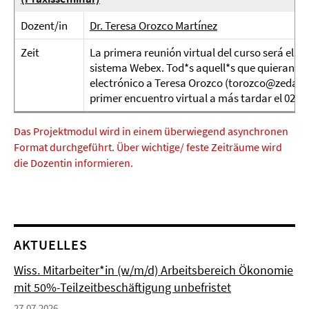
Dozent/in
Dr. Teresa Orozco Martínez
Zeit
La primera reunión virtual del curso será el vie
sistema Webex. Tod*s aquell*s que quieran part
electrónico a Teresa Orozco (torozco@zedat.fu
primer encuentro virtual a más tardar el 02 de 
Das Projektmodul wird in einem überwiegend asynchronen
Format durchgeführt. Über wichtige/ feste Zeiträume wird
die Dozentin informieren.
AKTUELLES
Wiss. Mitarbeiter*in (w/m/d) Arbeitsbereich Ökonomie
mit 50%-Teilzeitbeschäftigung unbefristet
27.07.2026