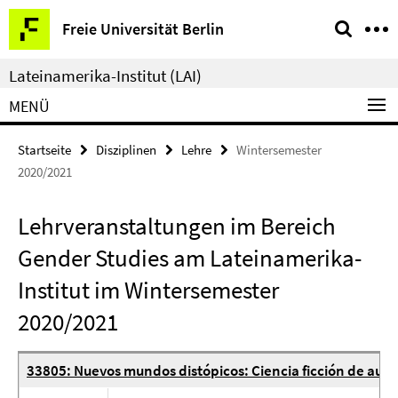
Springe
Service-
Freie Universität Berlin
direkt
Navigation
zu
Lateinamerika-Institut (LAI)
Inhalt
MENÜ
Startseite
Disziplinen
Lehre
Wintersemester
2020/2021
Lehrveranstaltungen im Bereich
Gender Studies am Lateinamerika-
Institut im Wintersemester
2020/2021
33805: Nuevos mundos distópicos: Ciencia ficción de aut