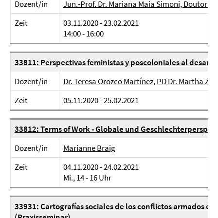
Dozent/in
Jun.-Prof. Dr. Mariana Maia Simoni, Doutora 
Zeit
03.11.2020 - 23.02.2021
14:00 - 16:00
33811: Perspectivas feministas y poscoloniales al desarro
Dozent/in
Dr. Teresa Orozco Martínez
,
PD Dr. Martha Zap
Zeit
05.11.2020 - 25.02.2021
33812: Terms of Work - Globale und Geschlechterperspek
Dozent/in
Marianne Braig
Zeit
04.11.2020 - 24.02.2021
Mi., 14 - 16 Uhr
33931: Cartografías sociales de los conflictos armados e
(Praxisseminar)