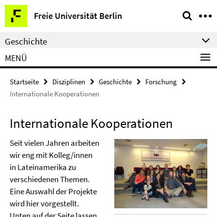
Springe
Service-
Freie Universität Berlin
direkt
Navigation
zu
Geschichte
Inhalt
MENÜ
Startseite
Disziplinen
Geschichte
Forschung
Internationale Kooperationen
Internationale Kooperationen
Seit vielen Jahren arbeiten
wir eng mit Kolleg/innen
in Lateinamerika zu
verschiedenen Themen.
Eine Auswahl der Projekte
wird hier vorgestellt.
Unten auf der Seite lassen