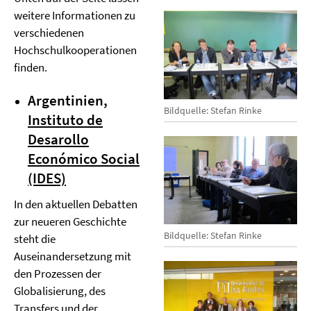
weitere Informationen zu
verschiedenen
Hochschulkooperationen
finden.
Argentinien,
Bildquelle: Stefan Rinke
Instituto de
Desarollo
Económico Social
(IDES)
In den aktuellen Debatten
zur neueren Geschichte
Bildquelle: Stefan Rinke
steht die
Auseinandersetzung mit
den Prozessen der
Globalisierung, des
Transfers und der