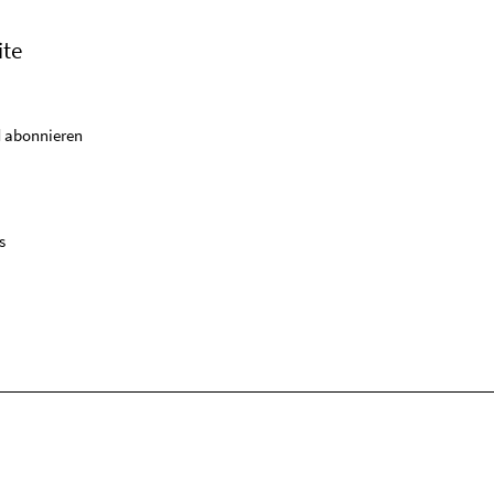
ite
 abonnieren
s