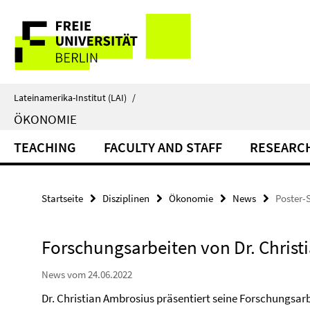
Springe
Service-
direkt
zu
Navigation
Inhalt
Lateinamerika-Institut (LAI)
/
ÖKONOMIE
TEACHING
FACULTY AND STAFF
RESEARC
Startseite
Disziplinen
Ökonomie
News
Poster-
Forschungsarbeiten von Dr. Christ
News vom 24.06.2022
Dr. Christian Ambrosius präsentiert seine Forschungsarb