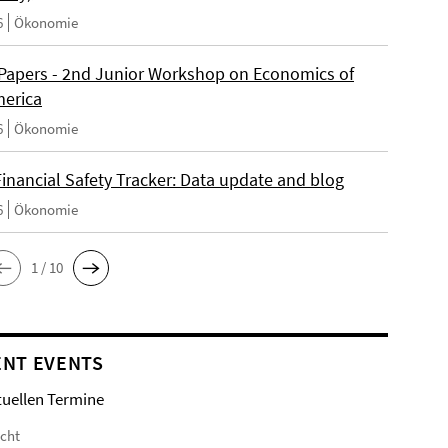
6
Ökonomie
r Papers - 2nd Junior Workshop on Economics of
merica
6
Ökonomie
Financial Safety Tracker: Data update and blog
6
Ökonomie
1 / 10
NT EVENTS
tuellen Termine
icht