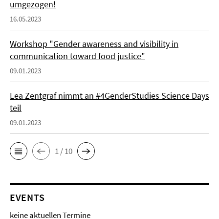
umgezogen!
16.05.2023
Workshop "Gender awareness and visibility in
communication toward food justice"
09.01.2023
Lea Zentgraf nimmt an #4GenderStudies Science Days
teil
09.01.2023
1 / 10
EVENTS
keine aktuellen Termine