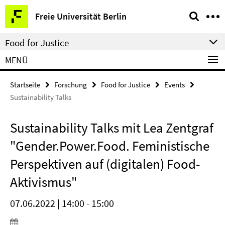
Springe
Service-
Freie Universität Berlin
direkt
Navigation
zu
Food for Justice
Inhalt
MENÜ
Startseite
Forschung
Food for Justice
Events
Sustainability Talks
Sustainability Talks mit Lea Zentgraf
"Gender.Power.Food. Feministische
Perspektiven auf (digitalen) Food-
Aktivismus"
07.06.2022 | 14:00 - 15:00