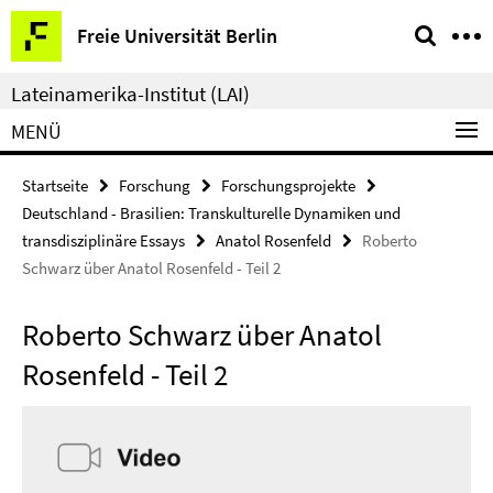
Springe
Service-
Freie Universität Berlin
direkt
Navigation
zu
Lateinamerika-Institut (LAI)
Inhalt
MENÜ
Startseite
Forschung
Forschungsprojekte
Deutschland - Brasilien: Transkulturelle Dynamiken und
transdisziplinäre Essays
Anatol Rosenfeld
Roberto
Schwarz über Anatol Rosenfeld - Teil 2
Roberto Schwarz über Anatol
Rosenfeld - Teil 2