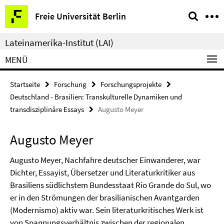
Springe
Service-
Freie Universität Berlin
direkt
Navigation
zu
Lateinamerika-Institut (LAI)
Inhalt
MENÜ
Startseite
Forschung
Forschungsprojekte
Deutschland - Brasilien: Transkulturelle Dynamiken und
transdisziplinäre Essays
Augusto Meyer
Augusto Meyer
Augusto Meyer, Nachfahre deutscher Einwanderer, war
Dichter, Essayist, Übersetzer und Literaturkritiker aus
Brasiliens südlichstem Bundesstaat Rio Grande do Sul, wo
er in den Strömungen der brasilianischen Avantgarden
(Modernismo) aktiv war. Sein literaturkritisches Werk ist
von Spannungsverhältnis zwischen der regionalen