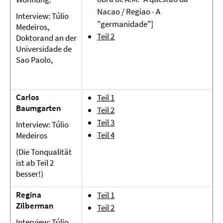
Nacao / Regiao - A
Interview: Túlio
"germanidade"]
Medeiros,
Teil 2
Doktorand an der
Universidade de
Sao Paolo,
Carlos
Teil 1
Baumgarten
Teil 2
Teil 3
Interview: Túlio
Teil 4
Medeiros
(Die Tonqualität
ist ab Teil 2
besser!)
Regina
Teil 1
Zilberman
Teil 2
Interview: Túlio