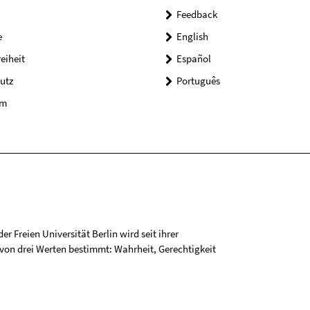
Feedback
e
English
reiheit
Español
utz
Português
um
r Freien Universität Berlin wird seit ihrer
on drei Werten bestimmt: Wahrheit, Gerechtigkeit