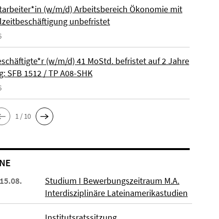
itarbeiter*in (w/m/d) Arbeitsbereich Ökonomie mit
lzeitbeschäftigung unbefristet
6
schäftigte*r (w/m/d) 41 MoStd. befristet auf 2 Jahre
: SFB 1512 / TP A08-SHK
6
1 / 10
NE
 15.08.
Studium I Bewerbungszeitraum M.A.
Interdisziplinäre Lateinamerikastudien
Institutsratssitzung