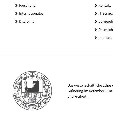
Forschung
Kontakt
Internationales
IT-Servic
Disziplinen
Barrieref
Datensch
Impress
Das wissenschaftliche Ethos de
Gründung im Dezember 1948 v
und Freiheit.