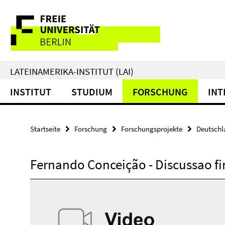
Springe
Service-
direkt
zu
Navigation
Inhalt
LATEINAMERIKA-INSTITUT (LAI)
INSTITUT
STUDIUM
FORSCHUNG
INT
Startseite
Forschung
Forschungsprojekte
Deutschla
Fernando Conceição - Discussao fi