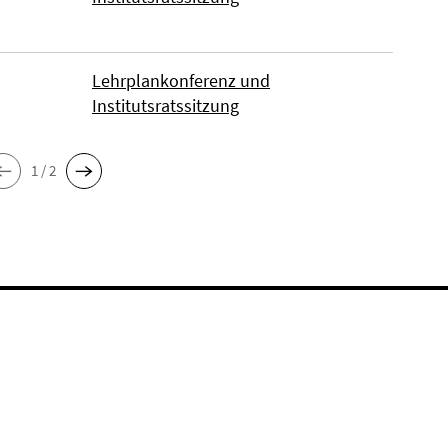
Lehrplankonferenz und
Institutsratssitzung
1 / 2