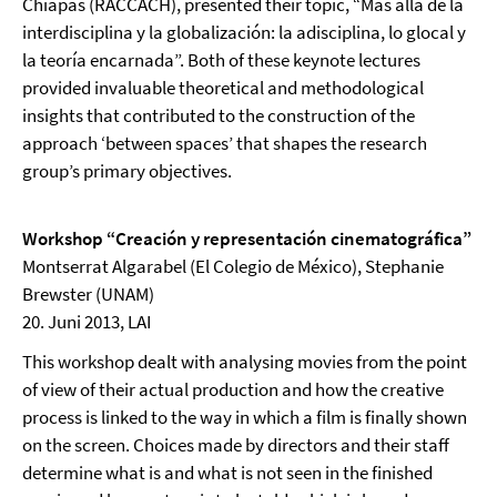
Chiapas (RACCACH), presented their topic, “Mas allá de la
interdisciplina y la globalización: la adisciplina, lo glocal y
la teoría encarnada”. Both of these keynote lectures
provided invaluable theoretical and methodological
insights that contributed to the construction of the
approach ‘between spaces’ that shapes the research
group’s primary objectives.
Workshop “Creación y representación cinematográfica”
Montserrat Algarabel (El Colegio de México), Stephanie
Brewster (UNAM)
20. Juni 2013, LAI
This workshop dealt with analysing movies from the point
of view of their actual production and how the creative
process is linked to the way in which a film is finally shown
on the screen. Choices made by directors and their staff
determine what is and what is not seen in the finished