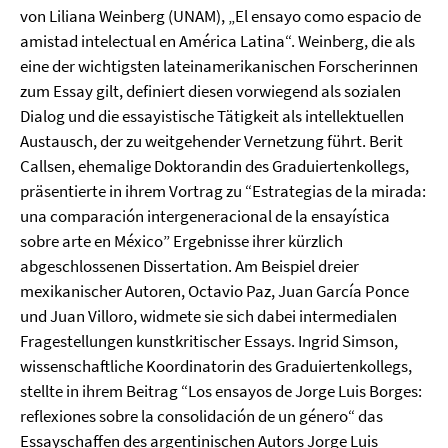
von Liliana Weinberg (UNAM), „El ensayo como espacio de
amistad intelectual en América Latina“. Weinberg, die als
eine der wichtigsten lateinamerikanischen Forscherinnen
zum Essay gilt, definiert diesen vorwiegend als sozialen
Dialog und die essayistische Tätigkeit als intellektuellen
Austausch, der zu weitgehender Vernetzung führt. Berit
Callsen, ehemalige Doktorandin des Graduiertenkollegs,
präsentierte in ihrem Vortrag zu “Estrategias de la mirada:
una comparación intergeneracional de la ensayística
sobre arte en México” Ergebnisse ihrer kürzlich
abgeschlossenen Dissertation. Am Beispiel dreier
mexikanischer Autoren, Octavio Paz, Juan García Ponce
und Juan Villoro, widmete sie sich dabei intermedialen
Fragestellungen kunstkritischer Essays. Ingrid Simson,
wissenschaftliche Koordinatorin des Graduiertenkollegs,
stellte in ihrem Beitrag “Los ensayos de Jorge Luis Borges:
reflexiones sobre la consolidación de un género“ das
Essayschaffen des argentinischen Autors Jorge Luis