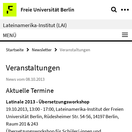
Springe
Service-
Freie Universität Berlin
direkt
Navigation
zu
Lateinamerika-Institut (LAI)
Inhalt
MENÜ
Startseite
Newsletter
Veranstaltungen
Veranstaltungen
News vom 08.10.2013
Aktuelle Termine
Latinale 2013 - Übersetzungsworkshop
19.10.2013, 13:00 - 17:00, Lateinamerika-Institut der Freien
Universität Berlin, Rüdesheimer Str. 54-56, 14197 Berlin,
Raum 201 & 243
Übersetzungsworkshop für Schüler/-innen und