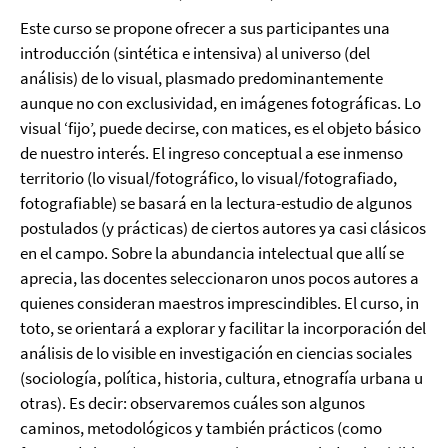
Este curso se propone ofrecer a sus participantes una
introducción (sintética e intensiva) al universo (del
análisis) de lo visual, plasmado predominantemente
aunque no con exclusividad, en imágenes fotográficas. Lo
visual ‘fijo’, puede decirse, con matices, es el objeto básico
de nuestro interés. El ingreso conceptual a ese inmenso
territorio (lo visual/fotográfico, lo visual/fotografiado,
fotografiable) se basará en la lectura-estudio de algunos
postulados (y prácticas) de ciertos autores ya casi clásicos
en el campo. Sobre la abundancia intelectual que allí se
aprecia, las docentes seleccionaron unos pocos autores a
quienes consideran maestros imprescindibles. El curso, in
toto, se orientará a explorar y facilitar la incorporación del
análisis de lo visible en investigación en ciencias sociales
(sociología, política, historia, cultura, etnografía urbana u
otras). Es decir: observaremos cuáles son algunos
caminos, metodológicos y también prácticos (como