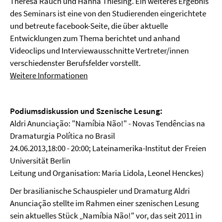
Theresa Rauch und Hanna Thiesing. Ein weiteres Ergebnis
des Seminars ist eine von den Studierenden eingerichtete
und betreute facebook-Seite, die über aktuelle
Entwicklungen zum Thema berichtet und anhand
Videoclips und Interviewausschnitte Vertreter/innen
verschiedenster Berufsfelder vorstellt.
Weitere Informationen
Podiumsdiskussion und Szenische Lesung:
Aldri Anunciação: "Namíbia Não!" - Novas Tendências na
Dramaturgia Política no Brasil
24.06.2013,18:00 - 20:00; Lateinamerika-Institut der Freien
Universität Berlin
Leitung und Organisation: Maria Lidola, Leonel Henckes)
Der brasilianische Schauspieler und Dramaturg Aldri
Anunciação stellte im Rahmen einer szenischen Lesung
sein aktuelles Stück „Namíbia Não!" vor, das seit 2011 in