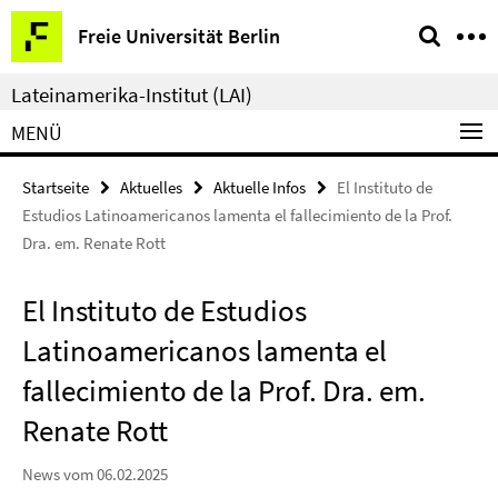
Springe
Service-
Freie Universität Berlin
direkt
Navigation
zu
Lateinamerika-Institut (LAI)
Inhalt
MENÜ
Startseite
Aktuelles
Aktuelle Infos
El Instituto de
Estudios Latinoamericanos lamenta el fallecimiento de la Prof.
Dra. em. Renate Rott
El Instituto de Estudios
Latinoamericanos lamenta el
fallecimiento de la Prof. Dra. em.
Renate Rott
News vom 06.02.2025