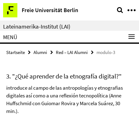
Springe
Service-
Freie Universität Berlin
direkt
Navigation
zu
Lateinamerika-Institut (LAI)
Inhalt
MENÜ
Startseite
Alumni
Red – LAI Alumni
modulo-3
3. "¿Qué aprender de la etnografía digital?"
introduce al campo de las antropologías y etnografias
digitales así como a una reflexión tecnopolítica (Anne
Huffschmid con Guiomar Rovira y Marcela Suárez, 30
min.).