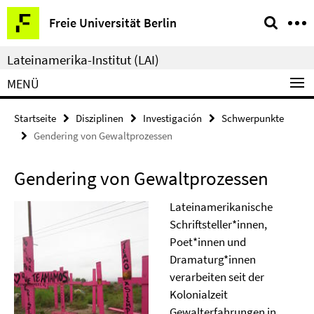
Springe
Service-
Freie Universität Berlin
direkt
Navigation
zu
Lateinamerika-Institut (LAI)
Inhalt
MENÜ
Startseite
Disziplinen
Investigación
Schwerpunkte
Gendering von Gewaltprozessen
Gendering von Gewaltprozessen
Lateinamerikanische
Schriftsteller*innen,
Poet*innen und
Dramaturg*innen
verarbeiten seit der
Kolonialzeit
Gewalterfahrungen in