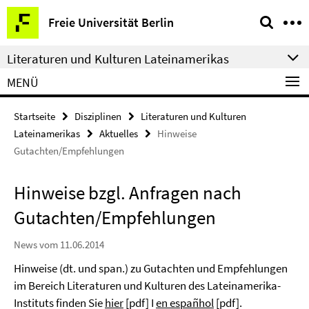
Springe
Service-
Freie Universität Berlin
direkt
Navigation
zu
Literaturen und Kulturen Lateinamerikas
Inhalt
MENÜ
Startseite
Disziplinen
Literaturen und Kulturen
Lateinamerikas
Aktuelles
Hinweise
Gutachten/Empfehlungen
Hinweise bzgl. Anfragen nach
Gutachten/Empfehlungen
News vom 11.06.2014
Hinweise (dt. und span.) zu Gutachten und Empfehlungen
im Bereich Literaturen und Kulturen des Lateinamerika-
Instituts finden Sie
hier
[pdf] Ι
en españhol
[pdf].