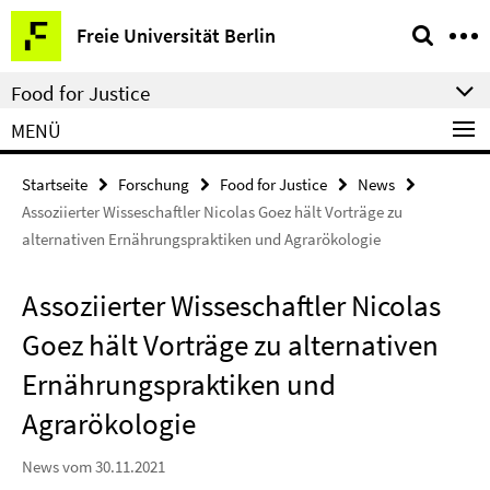
Springe
Service-
Freie Universität Berlin
direkt
Navigation
zu
Food for Justice
Inhalt
MENÜ
Startseite
Forschung
Food for Justice
News
Assoziierter Wisseschaftler Nicolas Goez hält Vorträge zu
alternativen Ernährungspraktiken und Agrarökologie
Assoziierter Wisseschaftler Nicolas
Goez hält Vorträge zu alternativen
Ernährungspraktiken und
Agrarökologie
News vom 30.11.2021