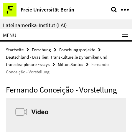
Springe
Service-
Freie Universität Berlin
direkt
Navigation
zu
Lateinamerika-Institut (LAI)
Inhalt
MENÜ
Startseite
Forschung
Forschungsprojekte
Deutschland - Brasilien: Transkulturelle Dynamiken und
transdisziplinäre Essays
Milton Santos
Fernando
Conceição - Vorstellung
Fernando Conceição - Vorstellung