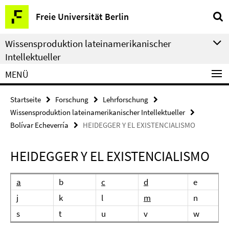
Springe
Service-
Freie Universität Berlin
direkt
Navigation
zu
Wissensproduktion lateinamerikanischer
Inhalt
Intellektueller
MENÜ
Startseite
Forschung
Lehrforschung
Wissensproduktion lateinamerikanischer Intellektueller
Bolívar Echeverría
HEIDEGGER Y EL EXISTENCIALISMO
HEIDEGGER Y EL EXISTENCIALISMO
a
b
c
d
e
j
k
l
m
n
s
t
u
v
w