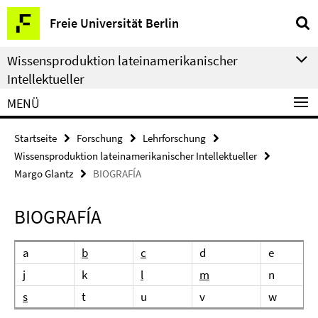
Springe
Service-
Freie Universität Berlin
direkt
Navigation
zu
Wissensproduktion lateinamerikanischer
Inhalt
Intellektueller
MENÜ
Startseite
Forschung
Lehrforschung
Wissensproduktion lateinamerikanischer Intellektueller
Margo Glantz
BIOGRAFÍA
BIOGRAFÍA
a
b
c
d
e
j
k
l
m
n
s
t
u
v
w