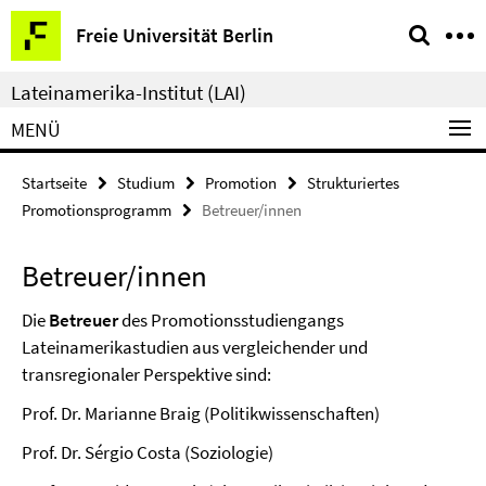
Springe
Service-
Freie Universität Berlin
direkt
Navigation
zu
Lateinamerika-Institut (LAI)
Inhalt
MENÜ
Startseite
Studium
Promotion
Strukturiertes
Promotionsprogramm
Betreuer/innen
Betreuer/innen
Die
Betreuer
des Promotionsstudiengangs
Lateinamerikastudien aus vergleichender und
transregionaler Perspektive sind:
Prof. Dr. Marianne Braig (Politikwissenschaften)
Prof. Dr. Sérgio Costa (Soziologie)