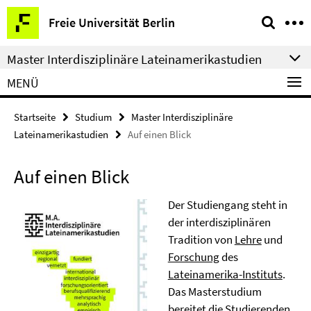
Springe
Service-
Freie Universität Berlin
direkt
Navigation
zu
Master Interdisziplinäre Lateinamerikastudien
Inhalt
MENÜ
Startseite
Studium
Master Interdisziplinäre
Lateinamerikastudien
Auf einen Blick
Auf einen Blick
Der Studiengang steht in
der interdisziplinären
Tradition von
Lehre
und
Forschung
des
Lateinamerika-Instituts
.
Das Masterstudium
bereitet die Studierenden