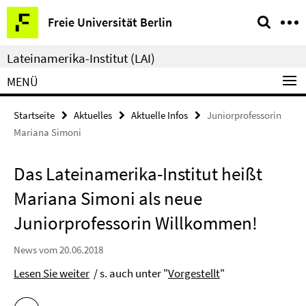
Springe
Service-
Freie Universität Berlin
direkt
Navigation
zu
Lateinamerika-Institut (LAI)
Inhalt
MENÜ
Startseite
Aktuelles
Aktuelle Infos
Juniorprofessorin
Mariana Simoni
Das Lateinamerika-Institut heißt
Mariana Simoni als neue
Juniorprofessorin Willkommen!
News vom 20.06.2018
Lesen Sie weiter
/ s. auch unter "
Vorgestellt
"