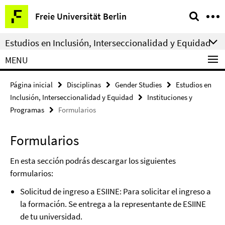
Springe
Herramientas
Freie Universität Berlin
direkt
de
zu
navegación
Estudios en Inclusión, Interseccionalidad y Equidad
Inhalt
MENU
Página inicial
Disciplinas
Gender Studies
Estudios en
Inclusión, Interseccionalidad y Equidad
Instituciones y
Programas
Formularios
Formularios
En esta sección podrás descargar los siguientes
formularios:
Solicitud de ingreso a ESIINE: Para solicitar el ingreso a
la formación. Se entrega a la representante de ESIINE
de tu universidad.