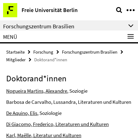
Springe
Service-
Freie Universität Berlin
direkt
Navigation
zu
Forschungszentrum Brasilien
Inhalt
MENÜ
Startseite
Forschung
Forschungszentrum Brasilien
Mitglieder
Doktorand*innen
Doktorand*innen
Nogueira Martins, Alexandre
, Soziogie
Barbosa de Carvalho, Lussandra, Literaturen und Kulturen
De Aquino, Elis
, Soziologie
Di Giacomo, Frederico, Literaturen und Kulturen
Karl, Maëlle, Literatur und Kulturen