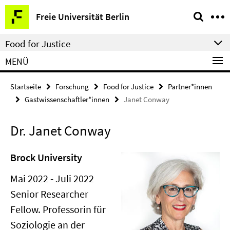
Springe
Service-
Freie Universität Berlin
direkt
Navigation
zu
Food for Justice
Inhalt
MENÜ
Startseite
Forschung
Food for Justice
Partner*innen
Gastwissenschaftler*innen
Janet Conway
Dr. Janet Conway
Brock University
Mai 2022 - Juli 2022
Senior Researcher
Fellow. Professorin für
Soziologie an der