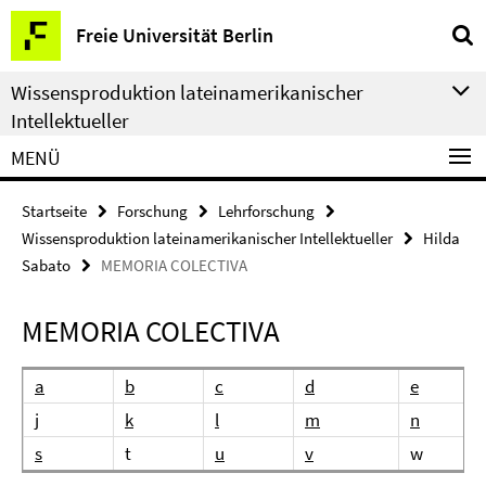
Springe
Service-
Freie Universität Berlin
direkt
Navigation
zu
Wissensproduktion lateinamerikanischer
Inhalt
Intellektueller
MENÜ
Startseite
Forschung
Lehrforschung
Wissensproduktion lateinamerikanischer Intellektueller
Hilda
Sabato
MEMORIA COLECTIVA
MEMORIA COLECTIVA
a
b
c
d
e
j
k
l
m
n
s
t
u
v
w