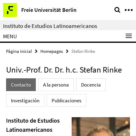
Springe
Herramientas
Freie Universität Berlin
direkt
de
zu
navegación
Instituto de Estudios Latinoamericanos
Inhalt
MENU
Página inicial
Homepages
Stefan Rinke
Univ.-Prof. Dr. Dr. h.c. Stefan Rinke
Contacto
A la persona
Docencia
Investigación
Publicaciones
Instituto de Estudios
Latinoamericanos